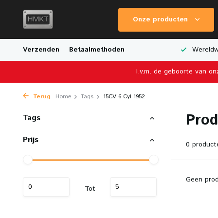
Onze producten
van Schaalmodellen
Verzenden
Betaalmethoden
Fysieke Winkel in Nederland
Wereldwi
I.v.m. de geboorte van on
Terug
Home
Tags
15CV 6 Cyl 1952
Prod
Tags
Prijs
0 product
Geen prod
Tot