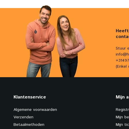
Heeft
conta
Stuur 
info@h
+31497
(Enkel 
Klantenservice
Mijn 
Algemene voorwaarden
Regist
Verzenden
Mijn be
Betaalmethoden
Mijn ti