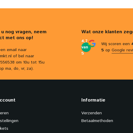
 u nog vragen, neem
Wat onze klanten zeg
ct met ons op!
4,7
Wij scoren een
van
een email naar
5
op
Google rev
5
mkt.nl
of bel naar
556538 om 10u tot 15u
op ma, do, vr, za).
account
Informatie
reren
Verzenden
stellingen
Betaalmethoden
ckets