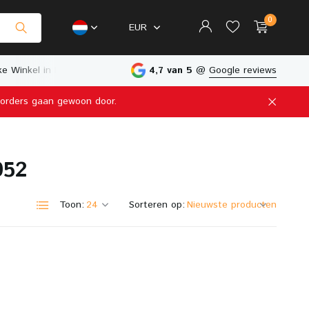
0
EUR
e Winkel in Nederland
4,7 van 5
@
Google reviews
e orders gaan gewoon door.
Account aanmaken
952
Account aanmaken
Toon:
Sorteren op: