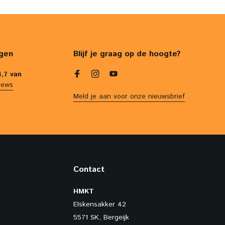
gen
Blijf je graag op de hoogte?
4,7 van
iews
Meld je aan voor onze nieuwsbrief
Contact
HMKT
Elskensakker 42
5571 SK, Bergeijk