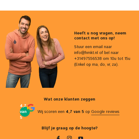
Heeft u nog vragen, neem
contact met ons op!
Stuur een email naar
info@hmkt.nl
of bel naar
+31497556538 om 10u tot 15u
(Enkel op ma, do, vr, za).
Wat onze klanten zeggen
4,7
van
Wij scoren een
4,7 van 5
op
Google reviews
5
Blijf je graag op de hoogte?