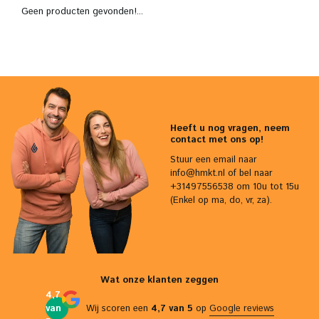
Geen producten gevonden!...
Heeft u nog vragen, neem
contact met ons op!
Stuur een email naar
info@hmkt.nl
of bel naar
+31497556538 om 10u tot 15u
(Enkel op ma, do, vr, za).
Wat onze klanten zeggen
4,7
van
Wij scoren een
4,7 van 5
op
Google reviews