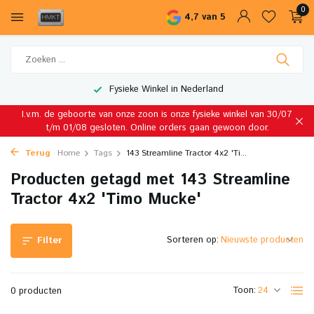
0
4,7 van 5
Fysieke Winkel in Nederland
I.v.m. de geboorte van onze zoon is onze fysieke winkel van 30/07
t/m 01/08 gesloten. Online orders gaan gewoon door.
Terug
Home
Tags
143 Streamline Tractor 4x2 'Ti...
Producten getagd met 143 Streamline
Tractor 4x2 'Timo Mucke'
Sorteren op:
Filter
Toon:
0 producten