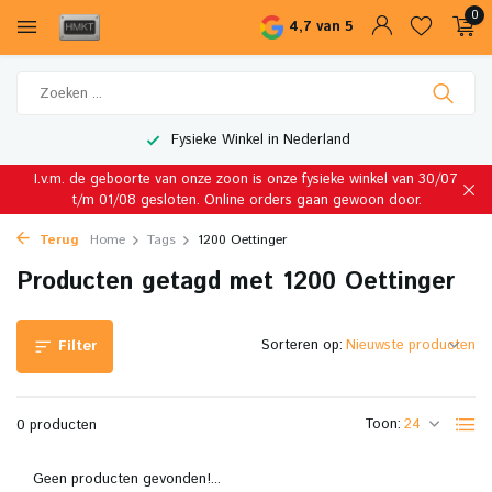
0
4,7 van 5
Fysieke Winkel in Nederland
I.v.m. de geboorte van onze zoon is onze fysieke winkel van 30/07
t/m 01/08 gesloten. Online orders gaan gewoon door.
Terug
Home
Tags
1200 Oettinger
Producten getagd met 1200 Oettinger
Sorteren op:
Filter
Toon:
0 producten
Geen producten gevonden!...