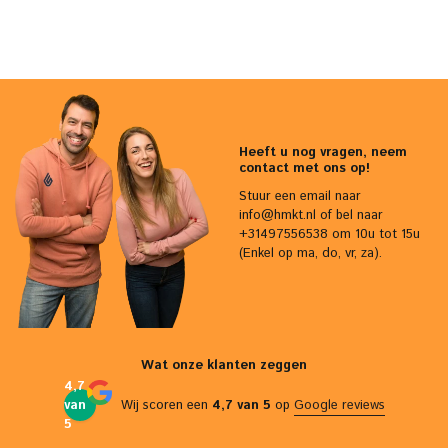
Heeft u nog vragen, neem
contact met ons op!
Stuur een email naar
info@hmkt.nl
of bel naar
+31497556538 om 10u tot 15u
(Enkel op ma, do, vr, za).
Wat onze klanten zeggen
4,7
van
Wij scoren een
4,7 van 5
op
Google reviews
5