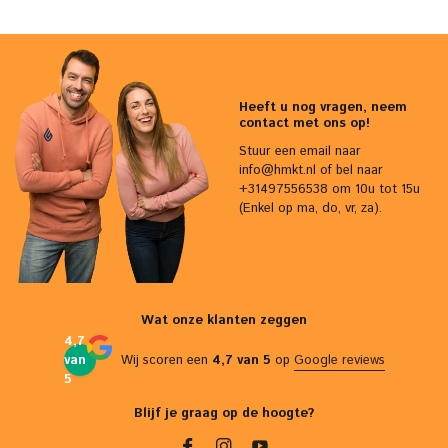
Heeft u nog vragen, neem
contact met ons op!
Stuur een email naar
info@hmkt.nl
of bel naar
+31497556538 om 10u tot 15u
(Enkel op ma, do, vr, za).
Wat onze klanten zeggen
4,7
van
Wij scoren een
4,7 van 5
op
Google reviews
5
Blijf je graag op de hoogte?