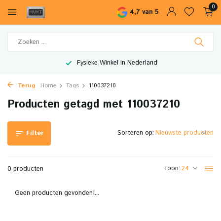
0
4,7 van 5
Fysieke Winkel in Nederland
Terug
Home
Tags
110037210
Producten getagd met 110037210
Sorteren op:
Filter
Toon:
0 producten
Geen producten gevonden!...