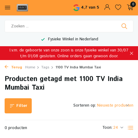
0
4,7 van 5
Fysieke Winkel in Nederland
I.v.m. de geboorte van onze zoon is onze fysieke winkel van 30/07
t/m 01/08 gesloten. Online orders gaan gewoon door.
Terug
Home
Tags
1100 TV India Mumbai Taxi
Producten getagd met 1100 TV India
Mumbai Taxi
Sorteren op:
Filter
Toon:
0 producten