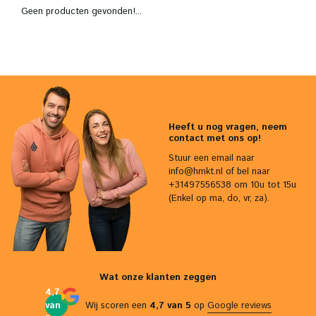
Geen producten gevonden!...
Heeft u nog vragen, neem
contact met ons op!
Stuur een email naar
info@hmkt.nl
of bel naar
+31497556538 om 10u tot 15u
(Enkel op ma, do, vr, za).
Wat onze klanten zeggen
4,7
van
Wij scoren een
4,7 van 5
op
Google reviews