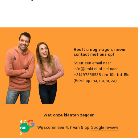
Heeft u nog vragen, neem
contact met ons op!
Stuur een email naar
info@hmkt.nl
of bel naar
+31497556538 om 10u tot 15u
(Enkel op ma, do, vr, za).
Wat onze klanten zeggen
4,7
van
Wij scoren een
4,7 van 5
op
Google reviews
5