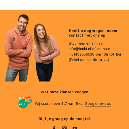
Heeft u nog vragen, neem
contact met ons op!
Stuur een email naar
info@hmkt.nl
of bel naar
+31497556538 om 10u tot 15u
(Enkel op ma, do, vr, za).
Wat onze klanten zeggen
4,7
van
Wij scoren een
4,7 van 5
op
Google reviews
5
Blijf je graag op de hoogte?