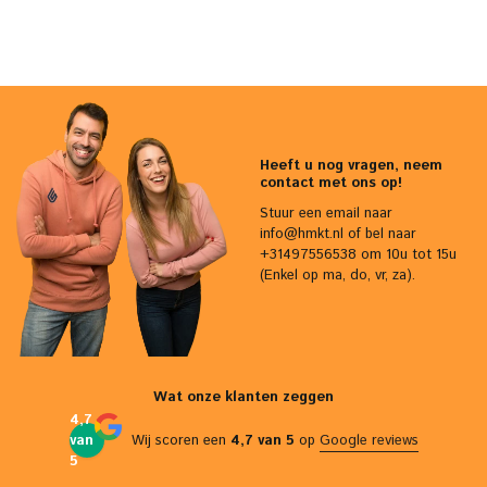
Heeft u nog vragen, neem
contact met ons op!
Stuur een email naar
info@hmkt.nl
of bel naar
+31497556538 om 10u tot 15u
(Enkel op ma, do, vr, za).
Wat onze klanten zeggen
4,7
van
Wij scoren een
4,7 van 5
op
Google reviews
5