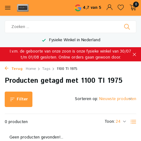
0
4,7 van 5
Fysieke Winkel in Nederland
I.v.m. de geboorte van onze zoon is onze fysieke winkel van 30/07
t/m 01/08 gesloten. Online orders gaan gewoon door.
Terug
Home
Tags
1100 TI 1975
Producten getagd met 1100 TI 1975
Sorteren op:
Filter
Toon:
0 producten
Geen producten gevonden!...