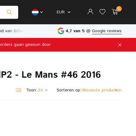
0
EUR
d van Schaalmodellen
Fysieke Winkel in Nederland
4,7 van 5
@
Google reviews
e orders gaan gewoon door.
Account aanmaken
MP2 - Le Mans #46 2016
Account aanmaken
Toon:
Sorteren op: